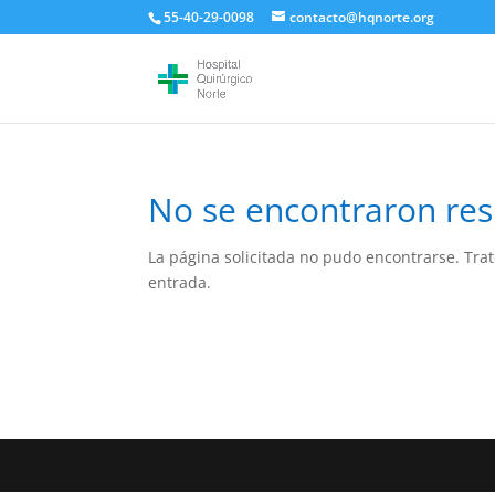
55-40-29-0098
contacto@hqnorte.org
No se encontraron res
La página solicitada no pudo encontrarse. Trat
entrada.