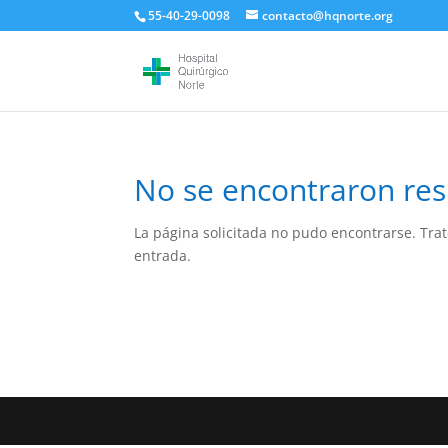
55-40-29-0098
contacto@hqnorte.org
No se encontraron res
La página solicitada no pudo encontrarse. Trat
entrada.